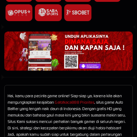
Hai, kamu para pecinta game online! Siap-siap ya, karena kita akan
mengungkapkan keajaiban
Gatotkaca888 Prioritas
, situs game Auto
Battler yang tengah naik daun di Indonesia. Dengan grafis HD yang
memukau dan bahasa gaul masa kini yang bikin suasana makin seru,
Situs Kami sukses mencuri perhatian banyak gamer di seluruh negeri.
Di sini, strategi dan kecepatan berpikirmu akan diuji habis-habisan!
Jadi, apakah kamu sudah siap untuk bergabung dalam pertarungan