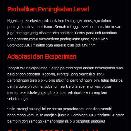
Perhatikan Peningkatan Level
Nggak cuma sekedar pilih unit, tapi kamu juga harus jago dalam
peningkatan level unit kamu. Semakin tinggi level unit, semakin besar
juga damage yang bisa mereka hasilkan. Fokus pada unit favoritmu
dan pastikan kamu memberikan peningkatan yang diperlukan
Gatotkaca888 Prioritas agar mereka bisa jadi MVP tim.
Adaptasi dan Eksperimen
Jangan takut eksperimen! Setiap pertandingan adalah kesempatan buat
belajar dan adaptasi. Kadang, strategi yang berhasil di satu
pertandingan bisa aja kurang efektif di pertandingan lain. Tetap fleksibel
dan terbuka untuk mencoba formasi baru. Siapa tahu, kamu bisa
menemukan strategi yang belum pernah dipikirkan orang lain
sebelumnya.
Salin strategi-strategi ini ke dalam permainanmu dan lihat sendiri
bagaimana kamu bisa menjadi juara di Gatotkaca888 Prioritas! Selamat
bermain dan semoga kemenangan selalu berpihak padamu!