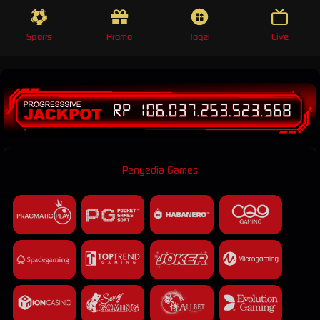
LiveChat
Sports
Promo
Togel
Live
Unduh APK
Penyedia Games