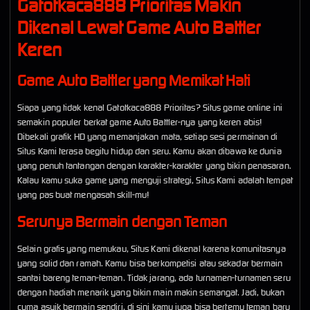
Gatotkaca888 Prioritas Makin
Dikenal Lewat Game Auto Battler
Keren
Game Auto Battler yang Memikat Hati
Siapa yang tidak kenal Gatotkaca888 Prioritas? Situs game online ini
semakin populer berkat game Auto Battler-nya yang keren abis!
Dibekali grafik HD yang memanjakan mata, setiap sesi permainan di
Situs Kami terasa begitu hidup dan seru. Kamu akan dibawa ke dunia
yang penuh tantangan dengan karakter-karakter yang bikin penasaran.
Kalau kamu suka game yang menguji strategi, Situs Kami adalah tempat
yang pas buat mengasah skill-mu!
Serunya Bermain dengan Teman
Selain grafis yang memukau, Situs Kami dikenal karena komunitasnya
yang solid dan ramah. Kamu bisa berkompetisi atau sekadar bermain
santai bareng teman-teman. Tidak jarang, ada turnamen-turnamen seru
dengan hadiah menarik yang bikin main makin semangat. Jadi, bukan
cuma asyik bermain sendiri, di sini kamu juga bisa bertemu teman baru