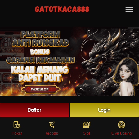
Beranda
Poker
Arcade
Slot
Live Casino
Sports
Promo
Togel
Live
Daftar
Login
Whatsapp
Poker
Arcade
Slot
Live Casino
Telegram