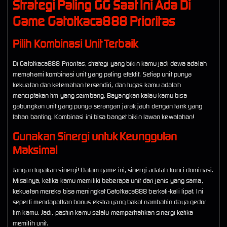
Strategi Paling GG Saat Ini Ada Di
Game Gatotkaca888 Prioritas
Pilih Kombinasi Unit Terbaik
Di Gatotkaca888 Prioritas, strategi yang bikin kamu jadi dewa adalah
memahami kombinasi unit yang paling efektif. Setiap unit punya
kekuatan dan kelemahan tersendiri, dan tugas kamu adalah
menciptakan tim yang seimbang. Bayangkan kalau kamu bisa
gabungkan unit yang punya serangan jarak jauh dengan tank yang
tahan banting. Kombinasi ini bisa banget bikin lawan kewalahan!
Gunakan Sinergi untuk Keunggulan
Maksimal
Jangan lupakan sinergi! Dalam game ini, sinergi adalah kunci dominasi.
Misalnya, ketika kamu memiliki beberapa unit dari jenis yang sama,
kekuatan mereka bisa meningkat Gatotkaca888 berkali-kali lipat. Ini
seperti mendapatkan bonus ekstra yang bakal nambahin daya gedor
tim kamu. Jadi, pastiin kamu selalu memperhatikan sinergi ketika
memilih unit.