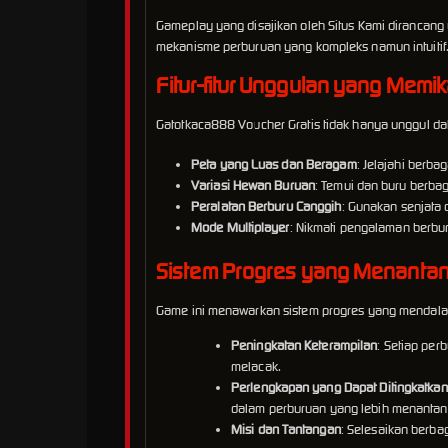
Gameplay yang disajikan oleh Situs Kami diranca
mekanisme perburuan yang kompleks namun intuitif
Fitur-fitur Unggulan yang Memik
Gatotkaca888 Voucher Gratis tidak hanya unggul dala
Peta yang Luas dan Beragam
: Jelajahi berb
Variasi Hewan Buruan
: Temui dan buru berba
Peralatan Berburu Canggih
: Gunakan senjata 
Mode Multiplayer
: Nikmati pengalaman berbu
Sistem Progres yang Menanta
Game ini menawarkan sistem progres yang mendala
Peningkatan Keterampilan
: Setiap per
melacak.
Perlengkapan yang Dapat Ditingkatkan
dalam perburuan yang lebih menantan
Misi dan Tantangan
: Selesaikan berba