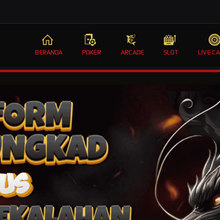
BERANDA
POKER
ARCADE
SLOT
LIVE C