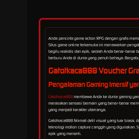
Anda pencinta game action RPG dengan grafis me
Situs game online terkemuka ini menawarkan pengal
begitu realistis dan epik, seolah Anda benar-benar
berburu Anda di dunia yang penuh bahaya. Bergabu
Gatotkaca888 Voucher Grat
Pengalaman Gaming Imersif y
Gatotkaca888
membawa Anda ke dunia gaming yang 
merasakan sensasi bermain yang benar-benar memuk
yang menjadi karakter utamanya.
Gatotkaca888 Nikmati detil visual yang luar biasa, d
teknologi motion capture canggih yang digunakan
epik yang menanti.