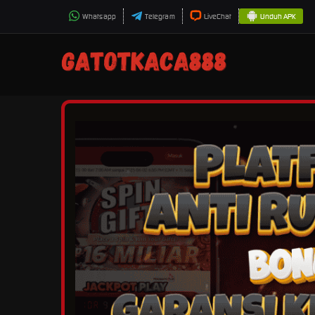
Whatsapp
Telegram
LiveChat
Unduh APK