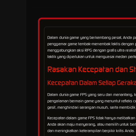
Dalam dunia game yang berkembang pesat, Anda pa
penggemar game tembak-menembak taktis dengan pe
menggabungkan aksi RPG dengan grafis ultra reali
taktik yang diperlukan untuk menguasai medan pert
Rasakan Kecepatan dan St
Kecepatan Dalam Setiap Gerak
Dalam dunia game FPS yang seru dan menantang, k
pengalaman bermain game yang menuntut refleks ce
gesit, menghindari serangan musuh, serta membidik t
Kecepatan dalam game FPS tidak hanya melibatkan s
Anda akan maju menyerang, atau memilih untuk ber
dan meningkatkan keterampilan berpikir kritis Anda.