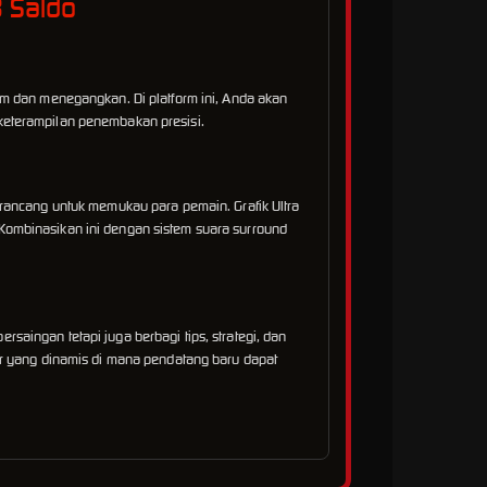
8 Saldo
 dan menegangkan. Di platform ini, Anda akan
keterampilan penembakan presisi.
irancang untuk memukau para pemain. Grafik Ultra
Kombinasikan ini dengan sistem suara surround
aingan tetapi juga berbagi tips, strategi, dan
jar yang dinamis di mana pendatang baru dapat