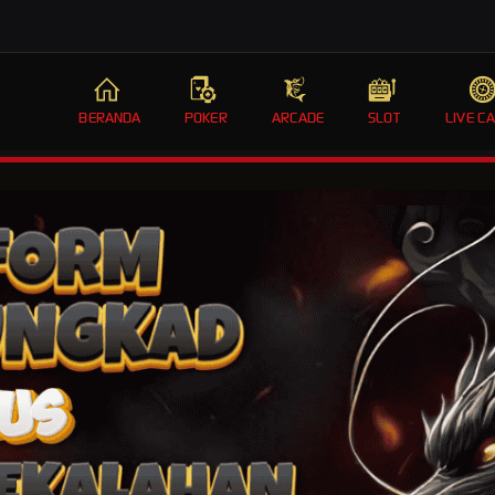
BERANDA
POKER
ARCADE
SLOT
LIVE C