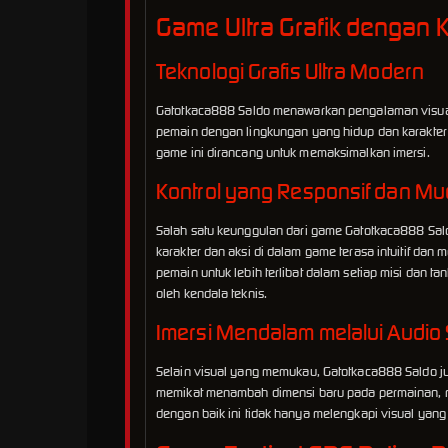
Game Ultra Grafik dengan 
Teknologi Grafis Ultra Modern
Gatotkaca888 Saldo menawarkan pengalaman visual 
pemain dengan lingkungan yang hidup dan karakter y
game ini dirancang untuk memaksimalkan imersi.
Kontrol yang Responsif dan M
Salah satu keunggulan dari game Gatotkaca888 Sald
karakter dan aksi di dalam game terasa intuitif da
pemain untuk lebih terlibat dalam setiap misi dan 
oleh kendala teknis.
Imersi Mendalam melalui Audio 
Selain visual yang memukau, Gatotkaca888 Saldo jug
memikat menambah dimensi baru pada permainan, me
dengan baik ini tidak hanya melengkapi visual yan