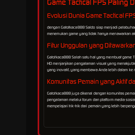
Game Tactical FPS Paling 
Evolusi Dunia Game Tactical FP
dengan Gatotkaca888 Saldo siap menjadi pelabuha
menemukan game yang tidak hanya menawarkan aksi y
Fitur Unggulan yang Ditawarka
Gatotkaca888 Salah satu hal yang membuat game Tact
HD menjanjikan pengalaman visual yang menakjubkan
yang inovatif, yang membawa Anda lebih dalam ke
Komunitas Pemain yang Aktif 
Gatotkaca888 juga dikenal dengan komunitas pemainn
pengalaman melalui forum dan platform media sosial
mempelajari trik-trik dari pemain yang lebih berpen