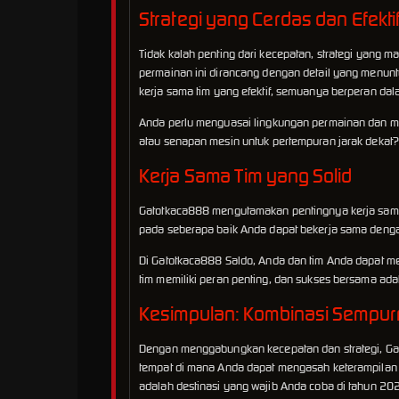
Strategi yang Cerdas dan Efekti
Tidak kalah penting dari kecepatan, strategi yang
permainan ini dirancang dengan detail yang menuntu
kerja sama tim yang efektif, semuanya berperan d
Anda perlu menguasai lingkungan permainan dan me
atau senapan mesin untuk pertempuran jarak dekat?
Kerja Sama Tim yang Solid
Gatotkaca888 mengutamakan pentingnya kerja sama 
pada seberapa baik Anda dapat bekerja sama dengan
Di Gatotkaca888 Saldo, Anda dan tim Anda dapat me
tim memiliki peran penting, dan sukses bersama 
Kesimpulan: Kombinasi Sempurn
Dengan menggabungkan kecepatan dan strategi, Ga
tempat di mana Anda dapat mengasah keterampilan 
adalah destinasi yang wajib Anda coba di tahun 202