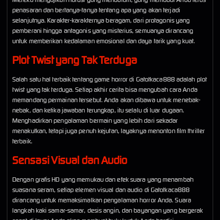
penasaran dan bertanya-tanya tentang apa yang akan terjadi
selanjutnya. Karakter-karakternya beragam, dari protagonis yang
pemberani hingga antagonis yang misterius, semuanya dirancang
untuk memberikan kedalaman emosional dan daya tarik yang kuat.
Plot Twist yang Tak Terduga
Salah satu hal terbaik tentang game horror di Gatotkaca888 adalah plot
twist yang tak terduga. Setiap akhir cerita bisa mengubah cara Anda
memandang permainan tersebut. Anda akan dibawa untuk menebak-
nebak, dan ketika jawaban terungkap, itu selalu di luar dugaan.
Menghadirkan pengalaman bermain yang lebih dari sekadar
menakutkan, tetapi juga penuh kejutan, layaknya menonton film thriller
terbaik.
Sensasi Visual dan Audio
Dengan grafis HD yang memukau dan efek suara yang menambah
suasana seram, setiap elemen visual dan audio di Gatotkaca888
dirancang untuk memaksimalkan pengalaman horror Anda. Suara
langkah kaki samar-samar, desis angin, dan bayangan yang bergerak