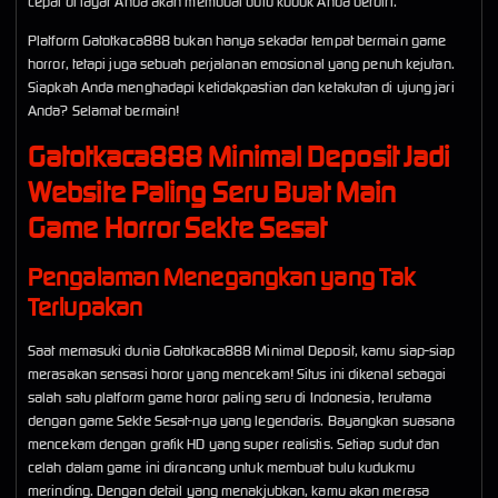
cepat di layar Anda akan membuat bulu kuduk Anda berdiri.
Platform Gatotkaca888 bukan hanya sekadar tempat bermain game
horror, tetapi juga sebuah perjalanan emosional yang penuh kejutan.
Siapkah Anda menghadapi ketidakpastian dan ketakutan di ujung jari
Anda? Selamat bermain!
Gatotkaca888 Minimal Deposit Jadi
Website Paling Seru Buat Main
Game Horror Sekte Sesat
Pengalaman Menegangkan yang Tak
Terlupakan
Saat memasuki dunia Gatotkaca888 Minimal Deposit, kamu siap-siap
merasakan sensasi horor yang mencekam! Situs ini dikenal sebagai
salah satu platform game horor paling seru di Indonesia, terutama
dengan game Sekte Sesat-nya yang legendaris. Bayangkan suasana
mencekam dengan grafik HD yang super realistis. Setiap sudut dan
celah dalam game ini dirancang untuk membuat bulu kudukmu
merinding. Dengan detail yang menakjubkan, kamu akan merasa