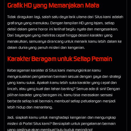
Grafik HD yang Memanjakan Mata
Tidak diragukan lagi, salah satu daya tarik utama dari Situs kami adalah
grafisnya yang memukau. Dengan tampilan HD yang tajam, setiap
detail dalam game horror ini terlihat begitu nyata dan mengesankan.
Dari bayangan yang melintas cepat hingga desain karakter yang
menakutkan, semuanya dirancang untuk menarik kamu lebih dalam ke
dalam dunia yang penuh misteri dan kengerian.
Karakter Beragam untuk Setiap Pemain
Keberagaman karakter di Situs kami memungkinkan kamu
menyesuaikan pengalaman bermain sesuai dengan gaya dan strategi
yang kamu sukai. Apakah kamu lebih suka karakter yang cepat dan
lincah, atau yang kuat dan tahan banting? Semua ada di sini! Dengan
pilihan karakter yang beragam ini, kamu bisa merasakan sensasi
berbeda setiap kali bermain, membuat setiap petualangan menjadi
lebih hidup dan menantang.
Jadi, siapkah kamu untuk menghadapi kengerian dan mengungkap
misteri di Portal Situs kami? Bersiaplah untuk pengalaman bermain
yang pastinya akan membuat bulu kuduk merinding!