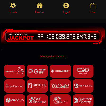
LiveChat
Sports
Promo
Togel
Live
Unduh APK
Penyedia Games