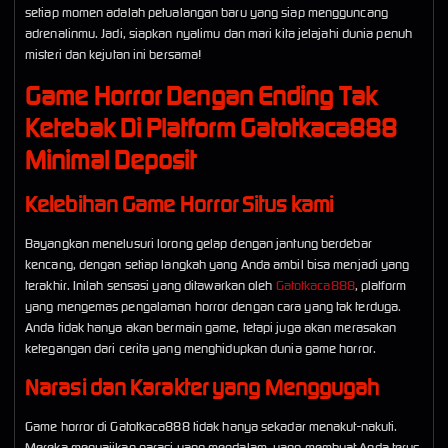
setiap momen adalah petualangan baru yang siap mengguncang
adrenalinmu. Jadi, siapkan nyalimu dan mari kita jelajahi dunia penuh
misteri dan kejutan ini bersama!
Game Horror Dengan Ending Tak
Ketebak Di Platform Gatotkaca888
Minimal Deposit
Kelebihan Game Horror Situs kami
Bayangkan menelusuri lorong gelap dengan jantung berdebar
kencang, dengan setiap langkah yang Anda ambil bisa menjadi yang
terakhir. Inilah sensasi yang ditawarkan oleh
Gatotkaca888
, platform
yang mengemas pengalaman horror dengan cara yang tak terduga.
Anda tidak hanya akan bermain game, tetapi juga akan merasakan
ketegangan dari cerita yang menghidupkan dunia game horror.
Narasi dan Karakter yang Menggugah
Game horror di Gatotkaca888 tidak hanya sekadar menakut-nakuti.
Mereka menyajikan narasi yang mendalam, yang membuat Anda terus