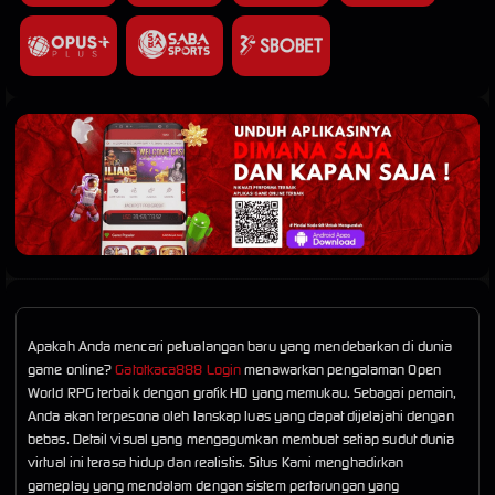
Apakah Anda mencari petualangan baru yang mendebarkan di dunia
game online?
Gatotkaca888 Login
menawarkan pengalaman Open
World RPG terbaik dengan grafik HD yang memukau. Sebagai pemain,
Anda akan terpesona oleh lanskap luas yang dapat dijelajahi dengan
bebas. Detail visual yang mengagumkan membuat setiap sudut dunia
virtual ini terasa hidup dan realistis. Situs Kami menghadirkan
gameplay yang mendalam dengan sistem pertarungan yang