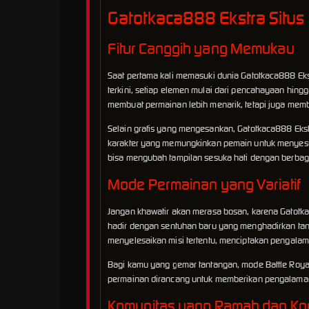
Gatotkaca888 Ekstra Situs
Fitur Canggih yang Memukau
Saat pertama kali memasuki dunia Gatotkaca888 Ekst
terkini, setiap elemen mulai dari pencahayaan hing
membuat permainan lebih menarik, tetapi juga me
Selain grafis yang mengesankan, Gatotkaca888 Ekst
karakter yang memungkinkan pemain untuk menyesu
bisa mengubah tampilan sesuka hati dengan berbaga
Mode Permainan yang Variatif
Jangan khawatir akan merasa bosan, karena Gatotk
hadir dengan sentuhan baru yang menghadirkan tant
menyelesaikan misi tertentu, menciptakan pengal
Bagi kamu yang gemar tantangan, mode Battle Roya
permainan dirancang untuk memberikan pengalaman 
Komunitas yang Ramah dan Kom