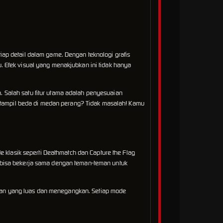
iap detail dalam game. Dengan teknologi grafis
. Efek visual yang menakjubkan ini tidak hanya
 Salah satu fitur utama adalah penyesuaian
tampil beda di medan perang? Tidak masalah! Kamu
klasik seperti Deathmatch dan Capture the Flag
u bisa bekerja sama dengan teman-teman untuk
gan yang luas dan menegangkan. Setiap mode