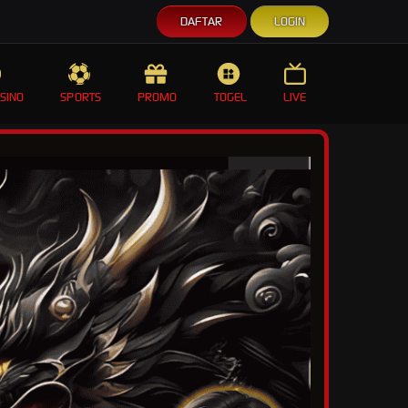
DAFTAR
LOGIN
ASINO
SPORTS
PROMO
TOGEL
LIVE