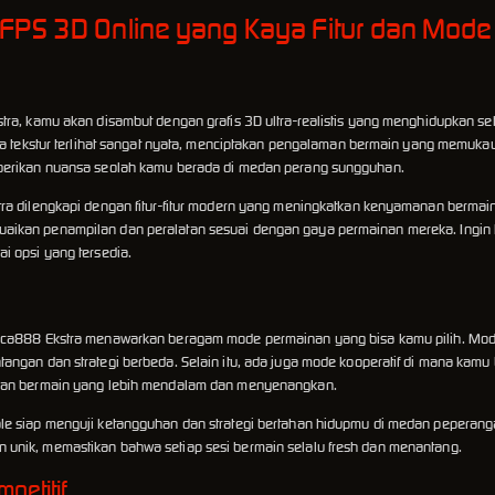
 FPS 3D Online yang Kaya Fitur dan Mode
ra, kamu akan disambut dengan grafis 3D ultra-realistis yang menghidupkan set
ga tekstur terlihat sangat nyata, menciptakan pengalaman bermain yang memukau
mberikan nuansa seolah kamu berada di medan perang sungguhan.
ra dilengkapi dengan fitur-fitur modern yang meningkatkan kenyamanan bermain.
aikan penampilan dan peralatan sesuai dengan gaya permainan mereka. Ingin 
i opsi yang tersedia.
aca888 Ekstra menawarkan beragam mode permainan yang bisa kamu pilih. Mode 
angan dan strategi berbeda. Selain itu, ada juga mode kooperatif di mana kam
aman bermain yang lebih mendalam dan menyenangkan.
le siap menguji ketangguhan dan strategi bertahan hidupmu di medan peperan
unik, memastikan bahwa setiap sesi bermain selalu fresh dan menantang.
petitif