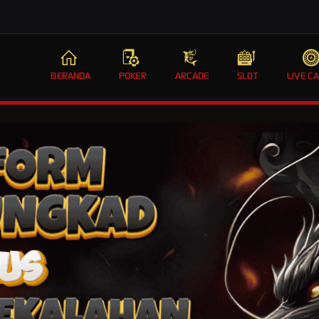
BERANDA
POKER
ARCADE
SLOT
LIVE C